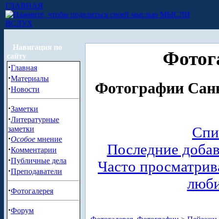
ГЛАВНАЯ
МЫСЛИ
ВСЛУХ
Навигация по
Фотог
сайту
·
Главная
·
Материалы
Фотографии Санк
·
Новости
·
Заметки
·
Литературные
Спи
заметки
·
Особое
мнение
Последние доба
·
Комментарии
·
Публичные дела
Часто просматри
·
Преподаватели
люб
·
Фотогалерея
·
Форум