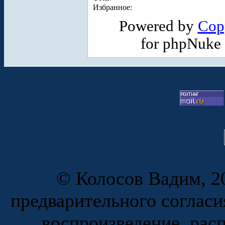
Избранное:
Powered by
Cop
for phpNuke
© Колосов Вадим, 20
предварительного согласи
воспроизведение, рас