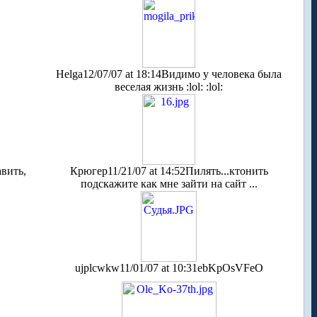
Helga
12/07/07 at 18:14
Видимо у человека была
веселая жизнь :lol: :lol:
авить,
Крюгер
11/21/07 at 14:52
Пилять...ктонить
подскажите как мне зайти на сайт ...
ujplcwkw
11/01/07 at 10:31
ebKpOsVFeO