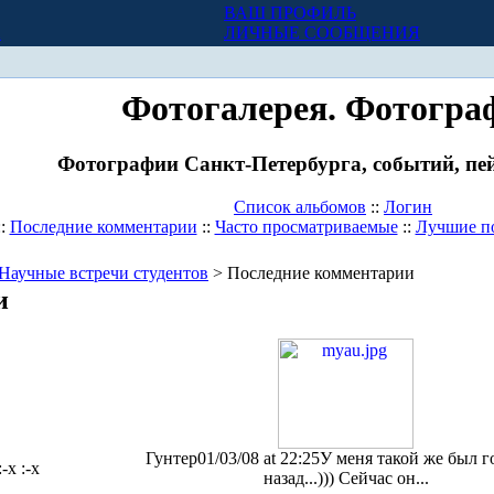
ВАШ ПРОФИЛЬ
Х
ЛИЧНЫЕ СООБЩЕНИЯ
Фотогалерея. Фотогра
Фотографии Санкт-Петербурга, событий, пей
Список альбомов
::
Логин
::
Последние комментарии
::
Часто просматриваемые
::
Лучшие п
Научные встречи студентов
> Последние комментарии
и
Гунтер
01/03/08 at 22:25
У меня такой же был г
:-x :-x
назад...))) Сейчас он...