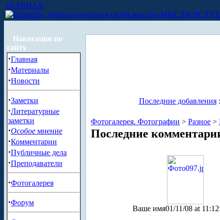
ГЛАВНАЯ
МЫСЛИ ВСЛУ
Навигация по
сайту
·
Главная
·
Материалы
·
Новости
·
Заметки
Последние добавления
·
Литературные
заметки
Фотогалерея. Фотографии
>
Разное
>
·
Особое
мнение
Последние комментари
·
Комментарии
·
Публичные дела
·
Преподаватели
·
Фотогалерея
·
Форум
Ваше имя
01/11/08 at 11:12