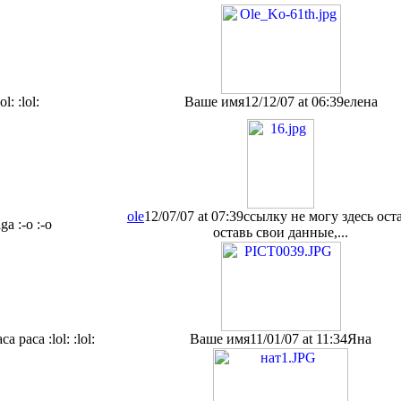
lol: :lol:
Ваше имя
12/12/07 at 06:39
елена
ole
12/07/07 at 07:39
ссылку не могу здесь ост
ga :-o :-o
оставь свои данные,...
са раса :lol: :lol:
Ваше имя
11/01/07 at 11:34
Яна