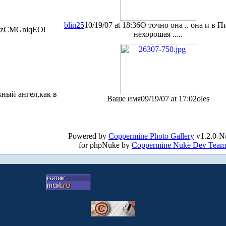
blin25
10/19/07 at 18:36
О точно она .. она и в Пи
gzCMGniqEOl
нехорошая .....
ный ангел,как в
Ваше имя
09/19/07 at 17:02
oles
Powered by
Coppermine Photo Gallery
v1.2.0-N
for phpNuke by
Coppermine Nuke Dev Team