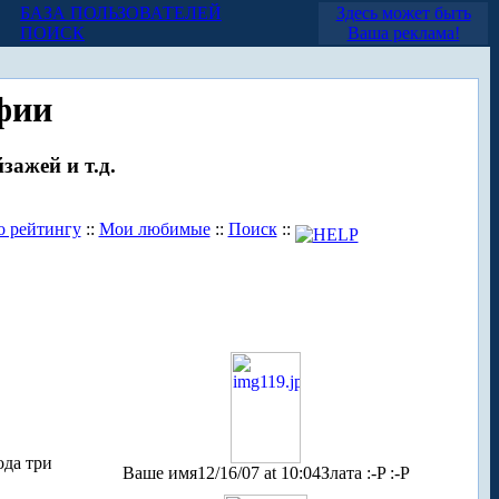
БАЗА ПОЛЬЗОВАТЕЛЕЙ
Здесь может быть
ПОИСК
Ваша реклама!
фии
зажей и т.д.
о рейтингу
::
Мои любимые
::
Поиск
::
ода три
Ваше имя
12/16/07 at 10:04
Злата :-P :-P