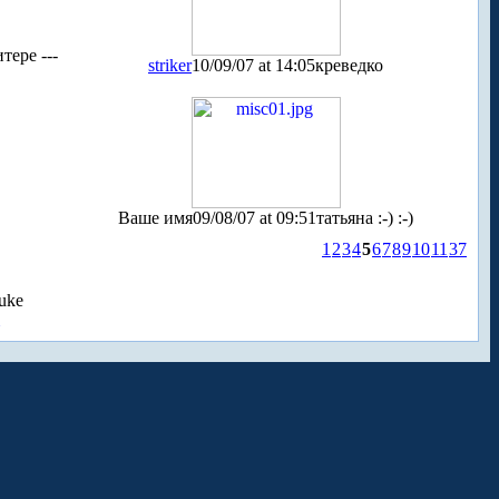
тере ---
striker
10/09/07 at 14:05
креведко
Ваше имя
09/08/07 at 09:51
татьяна :-) :-)
1
2
3
4
5
6
7
8
9
10
11
37
uke