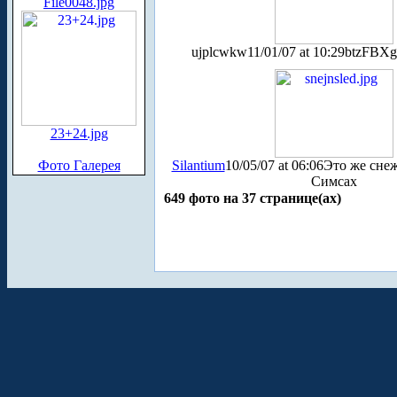
File0048.jpg
ujplcwkw
11/01/07 at 10:29
btzFBX
23+24.jpg
Фото Галерея
Silantium
10/05/07 at 06:06
Это же снеж
Симсах
649 фото на 37 странице(ах)