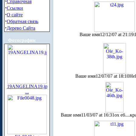
·
Справочная
·
Ссылки
·
О сайте
·
Обратная связь
·
Дерево Сайта
Ваше имя
12/12/07 at 21:19
:
Фотографии
Ваше имя
12/07/07 at 18:10
Hel
19ANGELINA19.jp
...
Ваше имя
11/03/07 at 16:31
ох еб....кра