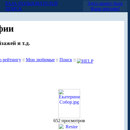
БАЗА ПОЛЬЗОВАТЕЛЕЙ
Здесь может быть
ПОИСК
Ваша реклама!
фии
зажей и т.д.
о рейтингу
::
Мои любимые
::
Поиск
::
652 просмотров