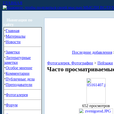
ГЛАВНАЯ
МЫСЛИ ВСЛУ
Навигация по
сайту
·
Главная
·
Материалы
·
Новости
·
Заметки
Последние добавления
·
Литературные
заметки
Фотогалерея. Фотографии
>
Пейзажи
·
Особое
мнение
Часто просматриваемы
·
Комментарии
·
Публичные дела
·
Преподаватели
·
Фотогалерея
·
Форум
652 просмотров