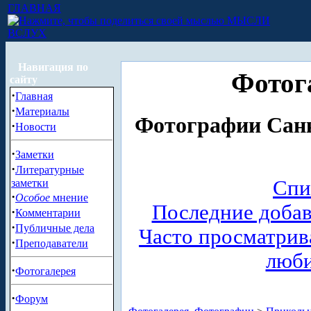
ГЛАВНАЯ
МЫСЛИ
ВСЛУХ
Навигация по
Фотог
сайту
·
Главная
·
Материалы
Фотографии Санк
·
Новости
·
Заметки
·
Литературные
Спи
заметки
·
Особое
мнение
Последние доба
·
Комментарии
·
Публичные дела
Часто просматри
·
Преподаватели
люб
·
Фотогалерея
·
Форум