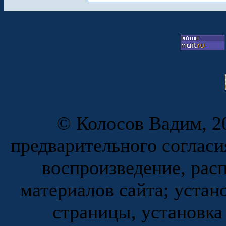
© Колосов Вадим, 20
предварительного согласи
воспроизведение, рас
материалов сайта; устан
страницы, установка