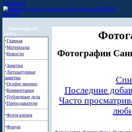
ГЛАВНАЯ
МЫСЛИ
ВСЛУХ
Навигация по
Фотог
сайту
·
Главная
·
Материалы
Фотографии Санк
·
Новости
·
Заметки
·
Литературные
Спи
заметки
·
Особое
мнение
Последние доба
·
Комментарии
·
Публичные дела
Часто просматри
·
Преподаватели
люб
·
Фотогалерея
·
Форум