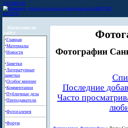
ГЛАВНАЯ
МЫСЛИ
ВСЛУХ
Навигация по
Фотог
сайту
·
Главная
·
Материалы
Фотографии Санк
·
Новости
·
Заметки
·
Литературные
Спи
заметки
·
Особое
мнение
Последние доба
·
Комментарии
·
Публичные дела
Часто просматри
·
Преподаватели
люб
·
Фотогалерея
·
Форум