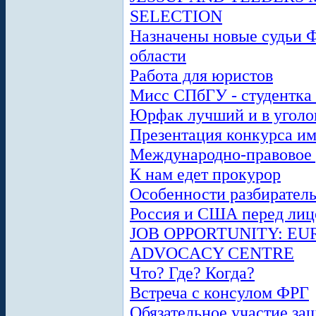
SELECTION
Назначены новые судьи 
области
Работа для юристов
Мисс СПбГУ - студентка
Юрфак лучший и в уголо
Презентация конкурса им
Международно-правовое р
К нам едет прокурор
Особенности разбирател
Россия и США перед лиц
JOB OPPORTUNITY: E
ADVOCACY CENTRE
Что? Где? Когда?
Встреча с консулом ФРГ
Обязательное участие за