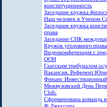
конституционность
Заседание кружка филос
Наш человек в Ученом С
Заседание кружка консти
права
Заседание СНК междунар
Кружок уголовного права
Видеоконференция с пре
ООН
Гаагским трибуналом ос
Вакансия. Референт Юри
Финанс Инвестиционный
Межвузовский День Перво
Club.
Сформирована команда ю
Ф.Джессопа