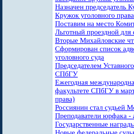
Назначен председатель 
Кружок уголовного права
Поставим на место Комит
Льготный проездной для 
Вторые Михайловские чт
Сформирован список адв
уголовного суда
Председателем Уставного
СПбГУ
Ежегодная международн
факультете СПбГУ в март
права)
Россиянин стал судьей 
Преподаватели юрфака 
Государственные награды
Новые федеральные судьи