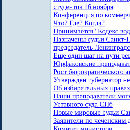
студентов 16 ноября
Конференция по коммерч
Что? Где? Когда?
Принимается "Кодекс вод
Назначены судьи Санкт-П
председатель Ленинградс
Еще один шаг на пути р
Юрфаковские преподават
Рост бюрократического а
Утвержден губернатор н
Об избирательных права
Наши преподаватели могут
Уставного суда СПб
Новые мировые судьи Са
Заявители по чеченским 
Комитет министров