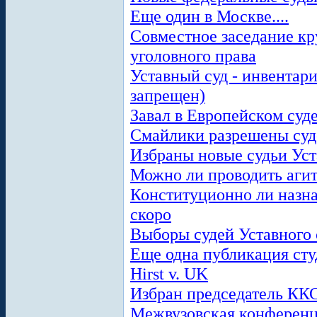
Еще один в Москве....
Совместное заседание к
уголовного права
Уставный суд - инвентар
запрещен)
Завал в Европейском суд
Смайлики разрешены суд
Избраны новые судьи Уст
Можно ли проводить агит
Конституционно ли назна
скоро
Выборы судей Уставного 
Еще одна публикация ст
Hirst v. UK
Избран председатель КК
Межвузовская конференци