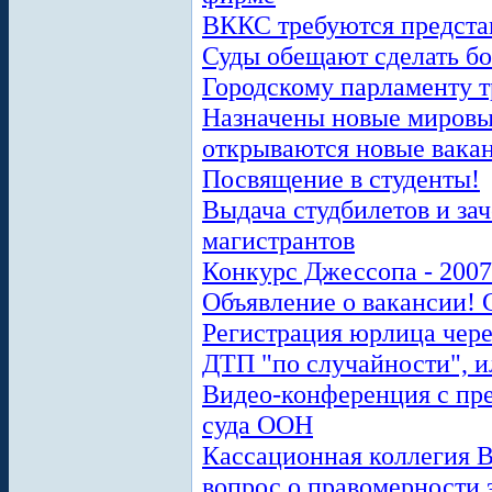
ВККС требуются предста
Суды обещают сделать б
Городскому парламенту т
Назначены новые мировые
открываются новые вака
Посвящение в студенты!
Выдача студбилетов и зач
магистрантов
Конкурс Джессопа - 2007
Объявление о вакансии! 
Регистрация юрлица чере
ДТП "по случайности", и
Видео-конференция с пр
суда ООН
Кассационная коллегия В
вопрос о правомерности 