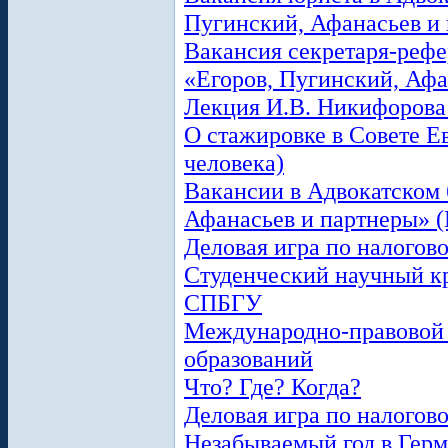
Пугинский, Афанасьев и
Вакансия секретаря-рефе
«Егоров, Пугинский, Афа
Лекция И.В. Никифорова
О стажировке в Совете Е
человека)
Вакансии в Адвокатском 
Афанасьев и партнеры» (
Деловая игра по налогов
Cтуденческий научный к
СПБГУ
Международно-правовой 
образований
Что? Где? Когда?
Деловая игра по налогов
Незабываемый год в Герм