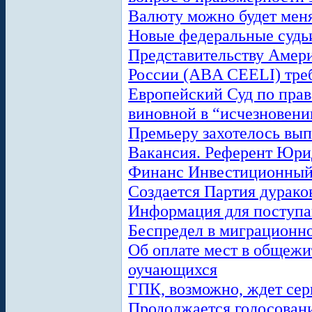
Валюту можно будет меня
Новые федеральные судьи
Представительству Амери
России (ABA CEELI) тре
Европейский Суд по прав
виновной в “исчезновени
Премьеру захотелось вып
Вакансия. Референт Юри
Финанс Инвестиционный
Создается Партия дурако
Информация для поступа
Беспредел в миграционн
Об оплате мест в общежи
оучающихся
ГПК, возможно, ждет сер
Продолжается голосовани