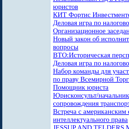
юристов
КИТ Фортис Инвестментс
Деловая игра по налогов
Организационное заседа
Новый закон об исполнит
вопросы
ВТО:Историческая персп
Деловая игра по налогов
Набор команды для учас
по праву Всемирной Тор
Помощник юриста
Юрисконсульт/начальник
сопровождения транспор
Встреча с американским 
интеллектуального права
JESSUP AND TELDERS