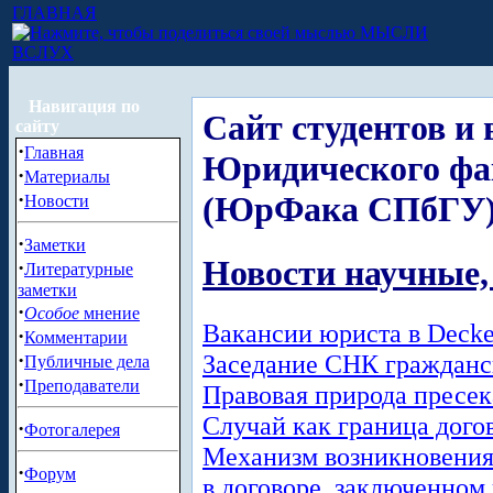
ГЛАВНАЯ
МЫСЛИ
ВСЛУХ
Навигация по
Сайт студентов и
сайту
·
Главная
Юридического фа
·
Материалы
·
(ЮрФака СПбГУ
Новости
·
Заметки
Новости научные,
·
Литературные
заметки
·
Особое
мнение
Вакансии юриста в Decke
·
Комментарии
Заседание СНК гражданск
·
Публичные дела
·
Преподаватели
Правовая природа пресек
Случай как граница дого
·
Фотогалерея
Механизм возникновения 
·
Форум
в договоре, заключенном 