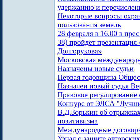
удержанию и перечислени
Некоторые вопросы охран
пользования земель
28 февраля в 16.00 в пр
38) пройдет презентация
Долгорукова»
Московская международ
Назначены новые судьи
Первая годовщина Общес
Назначен новый судья Ве
Правовое регулирование
Конкурс от ЭЛСА "Лучш
В.Д.Зорькин об отрыжках
позитивизма
Международные договор
Узная о защите авторских