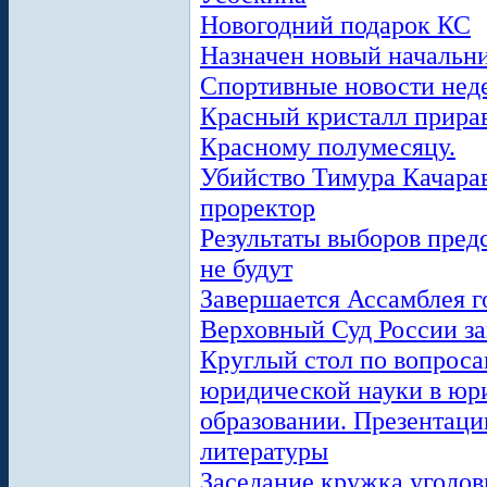
Новогодний подарок КС
Назначен новый началь
Спортивные новости нед
Красный кристалл прирав
Красному полумесяцу.
Убийство Тимура Качарав
проректор
Результаты выборов пре
не будут
Завершается Ассамблея 
Верховный Суд России з
Круглый стол по вопрос
юридической науки в юр
образовании. Презентаци
литературы
Заседание кружка уголов