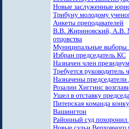
Новые заслуженные юри
Трибуну молодому ученом
Анкеты преподавателей
В.В. Жириновский, А.В.
отцовства
Муниципальные выборы в
Избран председатель КС
Назначен член президиум
Требуется руководитель 
Назначены председатели 
Розалин Хиггинс возгла
Ушел в отставку предсе
Питерская команда конку
Вашингтон
Районный суд похоронил
Новые судьи Верховного 