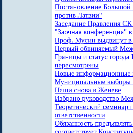
Постановление Большой 
против Латвии"
Заседание Правления С
"Заочная конференция" 
Проф. Мусин выдвинут в
Первый обвиняемый Межд
Границы и статус города
пересмотрены
Новые информационные 
Муниципальные выборы в
Наши снова в Женеве
Избрано руководство Меж
Теоретический семинар 
ответственности
Обязанность предъявлять
соответствует Конституц