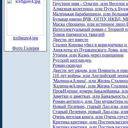
Грустное имя – Ольгин, или Веселое 
Алмазная колесница, или Путь к Буд
Маленькая барабанщица, или большая
Бульвар имени ВЧК, ОГПУ, НКВД, М
Маска сброшена, или истинное лицо 
Интеллектуальный роман с Теорией п
Томов премногих тяжелей
icefigure4.jpg
Двести лет вместе
Сталин Кирова убил в коридорчике и
Фото Галерея
Анекдоты из Пушкинского Дома, или
Утопия, или Казнь через повешение
Русский шотландец
Роман-скандал
Двести лет рядом, или Помнить и пр
116 лет войны, или Английский леоп
'Малина-кАлина', или Жизнь Сталина.
'Калина-мАлина', или Жизнь Сталина.
ПровИдение дочери бакалейщика, ил
Заметки о заметках, или Банальность 
Роман-антипод, или Три мушкетера н
Новый Пелевин, старый Лао-цзы, или
Старый Пелевин, новый Лао-цзы, или
Очень веселая книга, или Очень грус
Критика критики, или Постнеклассич
Критика критики, или Постнеклассич