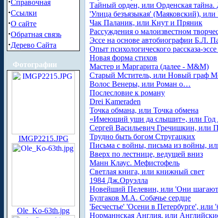
·
Справочная
Тайный орден, или Орденская тайна.
·
Ссылки
'Улица безъязыкая' (Маяковский), или
·
Чак Паланик, или Кнут и Пряник
О сайте
Рассуждения о малоизвестном творче
·
Обратная связь
Эссе на основе автобиографии Б.Л. П
·
Дерево Сайта
Опыт психологического рассказа-эссе 
Новая форма стихов
Фотографии
Мастер и Маргарита (далее - М&М)
Старый Мститель, или Новый граф М
Волос Венеры, или Роман о…
Послесловие к роману
Drei Kameraden
Точка обмана, или Точка обмена
«Имеющий уши да слышит», или Год 
Сергей Васильевич Гречишкин, или Пи
Трудно быть богом Стругацких
IMGP2215.JPG
Письма с войны, письма из войны, ил
Вверх по лестнице, ведущей вниз
Манн Клаус. Мефистофель
Светлая книга, или книжный свет
1984 Дж.Оруэлла
Новейший Пелевин, или 'Они шагают 
Булгаков М.А. Собачье сердце
'Бесчестье' 'Осени в Петербурге', или
Ole_Ko-63th.jpg
Норманнская Англия, или Английски