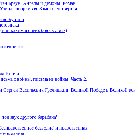
 Дэн Браун. Ангелы и демоны. Роман
 Улица говорливая. Заметка четвертая
стве Бунина
астернака
(или каким я очень боюсь стать)
онтекристо
да Винчи
сьма с войны, письма из войны. Часть 2.
и Сергей Васильевич Гречишкин. Великой Победе в Великой войн
под звук другого барабана'
 'безнравственное безволие' и нравственная
е норманны