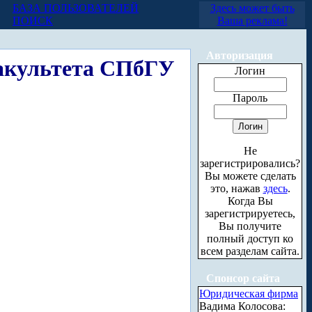
БАЗА ПОЛЬЗОВАТЕЛЕЙ
Здесь может быть
ПОИСК
Ваша реклама!
Авторизация
факультета СПбГУ
Логин
Пароль
Не
зарегистрировались?
Вы можете сделать
это, нажав
здесь
.
Когда Вы
зарегистрируетесь,
Вы получите
полный доступ ко
всем разделам сайта.
Спонсор сайта
Юридическая фирма
Вадима Колосова: