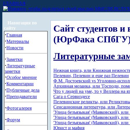
ГЛАВНАЯ
МЫСЛИ ВСЛУ
Навигация по
Сайт студентов 
сайту
·
Главная
(ЮрФака СПбГУ
·
Материалы
·
Новости
Литературные за
·
Заметки
·
Литературные
Нежная книга, или Книжная нежност
заметки
Пелевин, Пелевин и еще раз Пелевин
·
Особое
мнение
Ф.М. Достоевский vs Уголовно-испо
·
Комментарии
Архивная мозаика, или 'Господи, пом
·
Публичные дела
Что у людей на уме, то у Веллера на 
·
Сага о Сервиздесе
Преподаватели
Пелевинские реликты, или Реликтов
Сенсационная литература, или Литера
·
Фотогалерея
'Улица безъязыкая' (Маяковский), или
'Улица безъязыкая' (Маяковский), или
·
Форум
'Улица безъязыкая' (Маяковский), или
Юрист и мафия