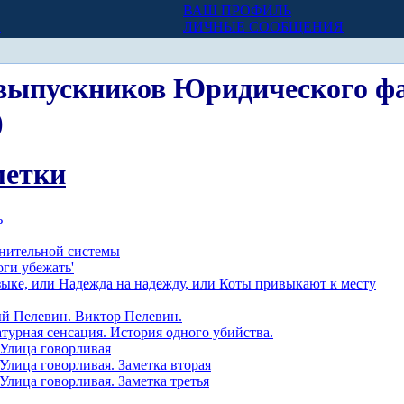
ВАШ ПРОФИЛЬ
Х
ЛИЧНЫЕ СООБЩЕНИЯ
и выпускников Юридического 
)
метки
ь
лнительной системы
оги убежать'
языке, или Надежда на надежду, или Коты привыкают к месту
ый Пелевин. Виктор Пелевин.
турная сенсация. История одного убийства.
 Улица говорливая
 Улица говорливая. Заметка вторая
 Улица говорливая. Заметка третья