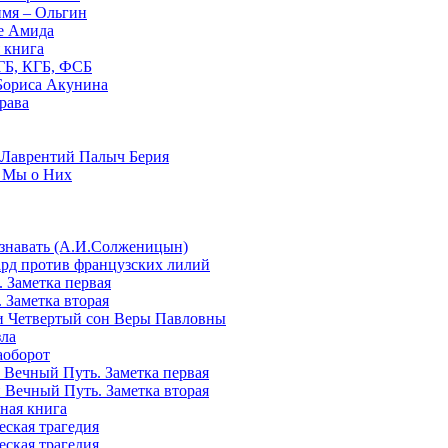
имя – Ольгин
де Амида
 книга
ГБ, КГБ, ФСБ
Бориса Акунина
рава
 Лаврентий Палыч Берия
 Мы о Них
изнавать (А.И.Солженицын)
ард против французских лилий
 Заметка первая
 Заметка вторая
и Четвертый сон Веры Павловны
зла
аоборот
 Вечный Путь. Заметка первая
 Вечный Путь. Заметка вторая
тная книга
еская трагедия
еская трагедия